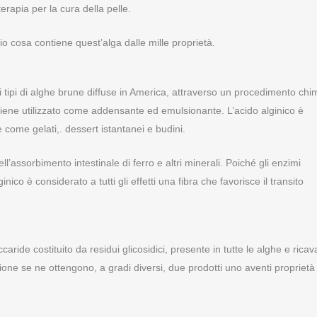
erapia per la cura della pelle.
o cosa contiene quest’alga dalle mille proprietà.
ni tipi di alghe brune diffuse in America, attraverso un procedimento chi
, viene utilizzato come addensante ed emulsionante. L’acido alginico è
e come gelati,. dessert istantanei e budini.
assorbimento intestinale di ferro e altri minerali. Poiché gli enzimi
nico è considerato a tutti gli effetti una fibra che favorisce il transito
ride costituito da residui glicosidici, presente in tutte le alghe e ricav
ione se ne ottengono, a gradi diversi, due prodotti uno aventi proprietà