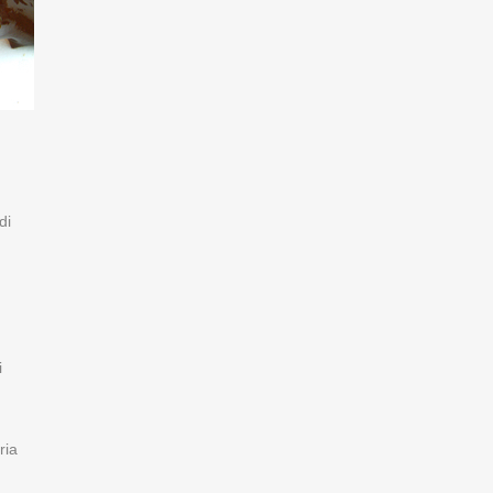
di
i
ria