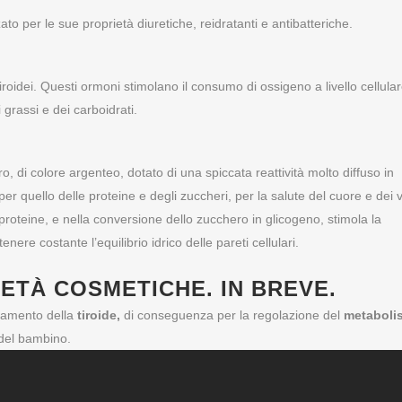
zato per le sue proprietà diuretiche, reidratanti e antibatteriche.
roidei. Questi ormoni stimolano il consumo di ossigeno a livello cellula
grassi e dei carboidrati.
o, di colore argenteo, dotato di una spiccata reattività molto diffuso in
r quello delle proteine e degli zuccheri, per la salute del cuore e dei v
roteine, e nella conversione dello zucchero in glicogeno, stimola la
nere costante l’equilibrio idrico delle pareti cellulari.
ETÀ COSMETICHE. IN BREVE.
onamento della
tiroide,
di conseguenza per la regolazione del
metaboli
del bambino.