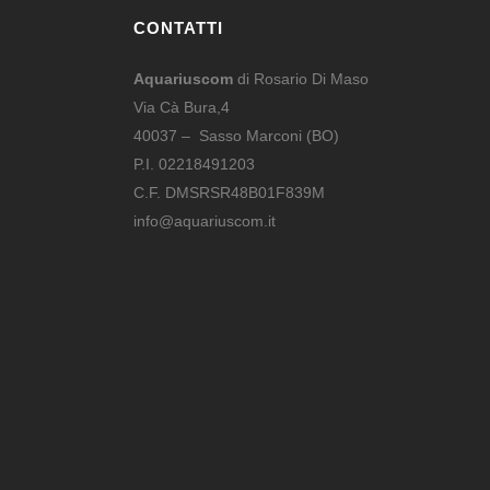
CONTATTI
Aquariuscom
di Rosario Di Maso
Via Cà Bura,4
40037 – Sasso Marconi (BO)
P.I. 02218491203
C.F. DMSRSR48B01F839M
info@aquariuscom.it