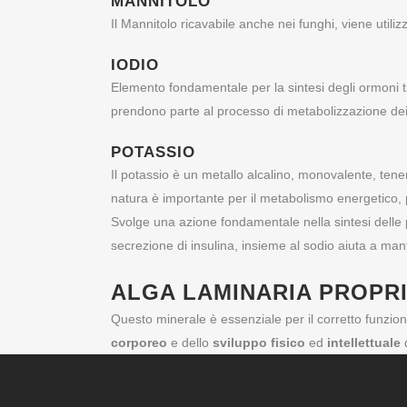
MANNITOLO
Il Mannitolo ricavabile anche nei funghi, viene utiliz
IODIO
Elemento fondamentale per la sintesi degli ormoni ti
prendono parte al processo di metabolizzazione dei 
POTASSIO
Il potassio è un metallo alcalino, monovalente, tener
natura è importante per il metabolismo energetico, pe
Svolge una azione fondamentale nella sintesi delle p
secrezione di insulina, insieme al sodio aiuta a mante
ALGA LAMINARIA PROPRI
Questo minerale è essenziale per il corretto funzi
corporeo
e dello
sviluppo fisico
ed
intellettuale