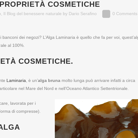
 PROPRIETÀ COSMETICHE
o
,
Il Blog del benessere naturale
by
Dario Serafino
0 Comments
o i banconi dei negozi? L’Alga Laminaria è quello che fa per voi, quest’a
rale al 100%.
IETÀ COSMETICHE
.
nte
Laminaria
, è un’
alga bruna
molto lunga può arrivare infatti a circa
particolare nel Mare del Nord e nell’Oceano Atlantico Settentrionale.
are, lavorata per i
o forma di compresse).
’ALGA