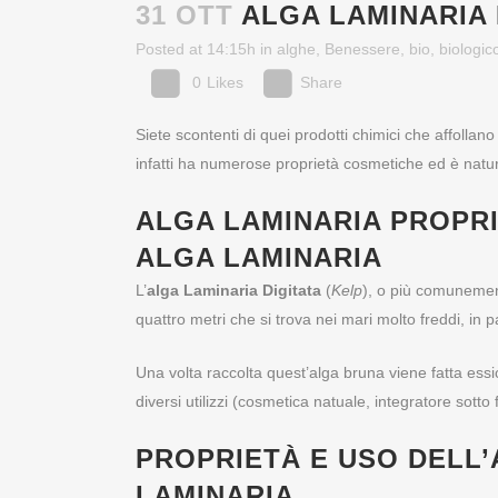
31 OTT
ALGA LAMINARIA
Posted at 14:15h
in
alghe
,
Benessere
,
bio
,
biologic
0
Likes
Share
Siete scontenti di quei prodotti chimici che affollan
infatti ha numerose proprietà cosmetiche ed è natu
ALGA LAMINARIA PROPR
ALGA LAMINARIA
L’
alga Laminaria Digitata
(
Kelp
), o più comuneme
quattro metri che si trova nei mari molto freddi, in 
Una volta raccolta quest’alga bruna viene fatta essic
diversi utilizzi (cosmetica natuale, integratore sott
PROPRIETÀ E USO DELL
LAMINARIA